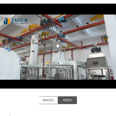
کیفیت
با
ما
تماس
بگیرید
اخبار
پرونده
ها
IMAGES
VIDEO
درخواست
Shanghai Jaour Adhesive
نقل قول