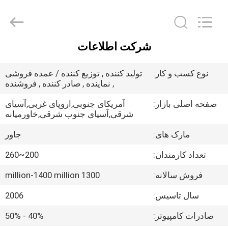
2026
Shanghai
Jaour
Adhesive
Products
Co.,Ltd.
All
شرکت اطلاعات
Rights
خانه
Reserved.
نوع کسب و کار:
تولید کننده , توزیع کننده / عمده فروشی
محصولات
, نماینده , صادر کننده , فروشنده
صفحه اصلی بازار:
آمریکای جنوبی,اروپای غربی,آسیای
شرقی,آسیای جنوب شرقی,خاورمیانه
درباره
ما
مارک های:
جاور
تعداد کارمندان:
200~260
تور
فروش سالانه:
1300 million-1400 million
کارخانه
سال تاسیس:
2006
کنترل
صادرات کامپیوتر:
40% - 50%