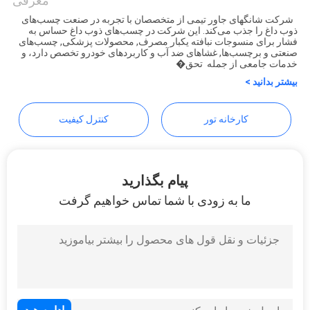
Products Co.,Ltd
معرفی
شرکت شانگهای جاور تیمی از متخصصان با تجربه در صنعت چسب‌های
ذوب داغ را جذب می‌کند. این شرکت در چسب‌های ذوب داغ حساس به
نقشه
فشار برای منسوجات نبافته یکبار مصرف, محصولات پزشکی, چسب‌های
صنعتی و برچسب‌ها, غشاهای ضد آب و کاربردهای خودرو تخصص دارد، و
سایت
خدمات جامعی از جمله تحق�
بیشتر بدانید >
سیاست
کارخانه تور
کنترل کیفیت
حفظ
حریم
خصوصی
پیام بگذارید
ما به زودی با شما تماس خواهیم گرفت