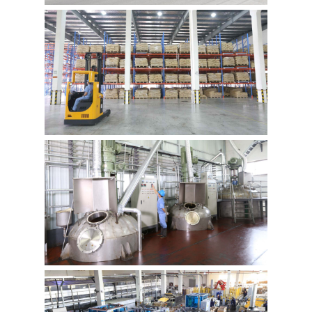
نقشه
سایت
سیاست
حفظ
حریم
خصوصی