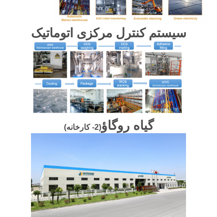
کیفیت
سیستم کنترل مرکزی اتوماتیک
با
ما
تماس
بگیرید
اخبار
گیاه روگاؤ
(2- کارخانه)
پرونده
ها
درخواست
نقل قول