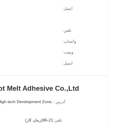
ایمیل:
تلفن:
واتساپ:
ویچت:
ایمیل:
t Melt Adhesive Co.,Ltd
آدرس :
تلفن:
86-21(زمان کار)