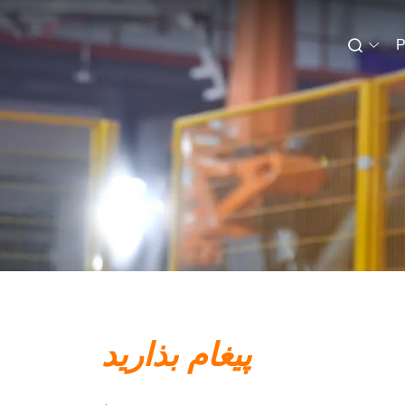
P
پيغام بذاريد