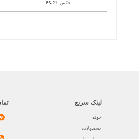
فکس :
86-21
لینک سریع
تما
خونه
محصولات