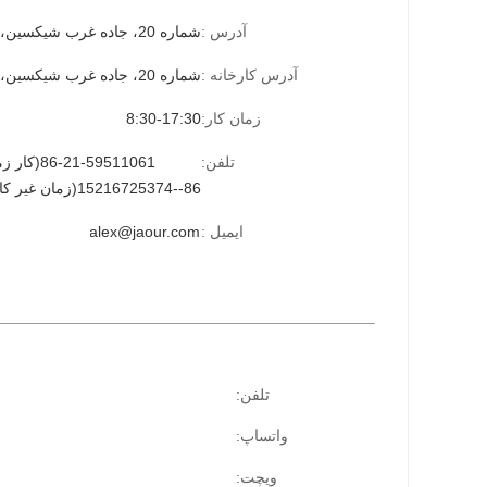
آدرس :
شماره 20، جاده غرب شیکسین، شهر تایکانگ، استان جیانگسو
آدرس کارخانه :
شماره 20، جاده غرب شیکسین، شهر تایکانگ، استان جیانگسو
زمان کار:
8:30-17:30
تلفن:
86-21-59511061(کار زمان)
86--15216725374(زمان غیر کاری)
ایمیل :
alex@jaour.com
تلفن:
واتساپ:
ویچت: