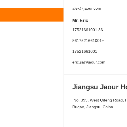
alex@jaour.com
Mr. Eric
+86 17521661001
+8617521661001
17521661001
eric.jia@jaour.com
Jiangsu Jaour Ho
No. 399, West Qifeng Road, High-tech Development Zone, 
Rugao, Jiangsu, China