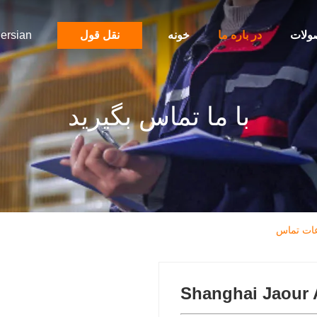
ولات
در باره ما
خونه
نقل قول
ersian
با ما تماس بگیرید
Shanghai Jaour 