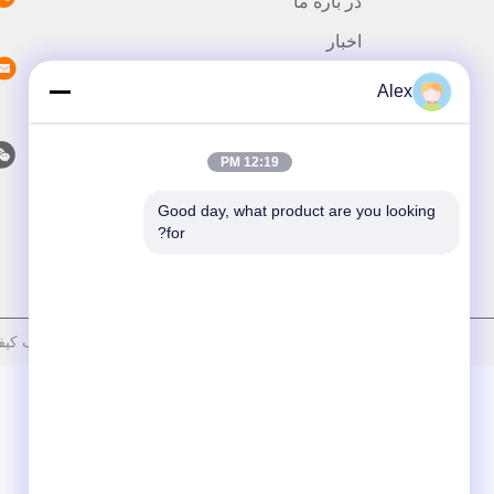
در باره ما
اخبار
پرونده ها
Alex
با ما تماس بگیرید
12:19 PM
Good day, what product are you looking 
for?
سیاست حفظ حریم خصوصی
|
نقشه سایت
| چین خوب کیفیت چسب داغ ذوب PSA عرضه کننده. حقوق چاپ 018