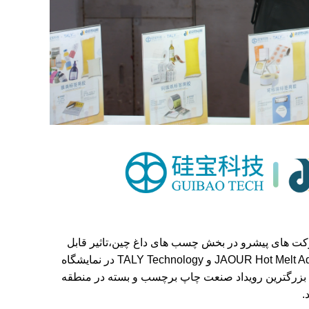
Hot Melt، یکی از شرکت های پیشرو در بخش چسب های داغ چین،تاثیر قابل
توجهی به عنوان حضور "غول های دوگانه" با شرکت های تابعه خود JAOUR Hot Melt Adhesive و TALY Technology در نمایشگاه
یا 2025 (Labelexpo Asia 2025) داشته است.، بزرگترین رویداد صنعت چاپ برچسب و بسته در منطقه
.