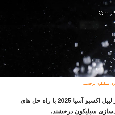
P
JAOUR و TALY به عنوان "غول های دوگانه" در لیبل اکسپو آسیا 2025 با راه حل های
دسازی سیلیکون درخشند.