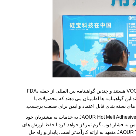
محصولات سری JaourTak® بدون حلال هستند، حاوی سطوح بسیار پایین VOC هستند و چندین گواهینامه بین المللی از جمله FDA،
GOTS و PAH را به دست آورده اند.این گواهینامه ها اطمینان می دهند که محصولات با
ل های بسته بندی قابل اعتماد و ایمن برای صنعت برچسب.
با وجودی که لیبل اکسپو آسیا 2025 با موفقیت به پایان رسید، تعهد شرکت JAOUR Hot Melt Adhesive به خدمات به مشتریان خود
س به فشار ذوب گرم تمرکز خواهد کردبا حفظ ارزش های
خود از "اول مشتری، صداقت و اعتبار، همکاری صادقانه، و پذیرش نوآوری" JAOUR متعهد به ارائه کارآمدتر است، پایدار،و راه حل