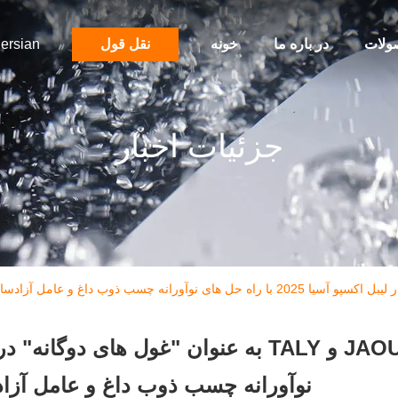
ولات
در باره ما
خونه
نقل قول
ersian
جزئیات اخبار
نوآورانه چسب ذوب داغ و عامل آزا