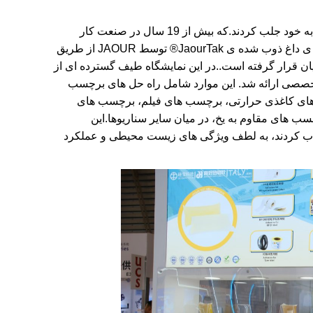
شرکت ها با محصولات نوآورانه و راه حل های حرفه ای خود توجه زیادی را به خود جلب کردند.که بیش از 19 سال در صنعت کار
کردهبه فلسفه ي ارتباط بهتر، زندگي بهتر،" مجموعه ی محصولات چسبنده ی داغ ذوب شده ی JaourTak® توسط JAOUR از طریق
یان قرار گرفته است.
.
در این نمایشگاه طیف گسترده ای از
صصی ارائه شد. این موارد شامل راه حل های برچسب
ه،برچسب های کاغذی حرارتی، برچسب های فیلم، برچسب های
و برچسب های مقاوم به یخ، در میان سایر سناریوها.این
 جذب کردند، به لطف ویژگی های زیست محیطی و عملکرد