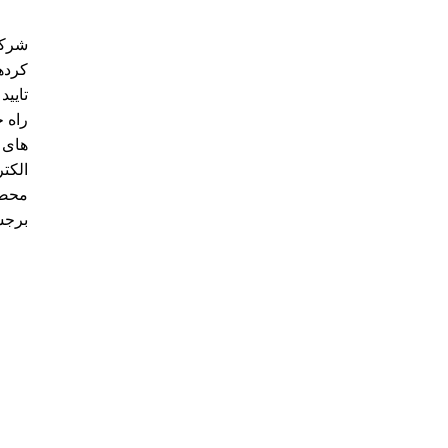
تایید
راه 
محصو
برجست