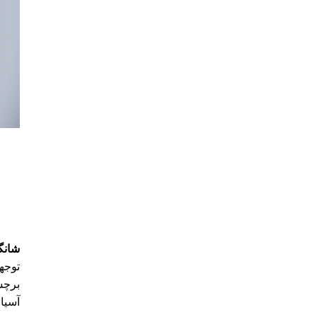
شانگهای، 
آسیا 