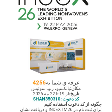
نقشه
سایت
سیاست
حفظ
حریم
خصوصی
غرفه ي شما نه
4256
مکان:
پالکسپو، ژنو، سوئیس
تاریخ:
از 19 تا 22 مه 2026
کد دعوت: SHAN350310
چگونه از کد دعوت استفاده کنیم
برای ثبت نام در INDEXTM26 و دریافت نشان