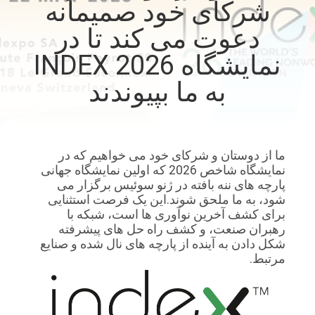
شرکای خود صمیمانه
کیفیت
دعوت می کند تا در
با
نمایشگاه INDEX 2026
ما
به ما بپیوندند
تماس
بگیرید
ما از دوستان و شرکای خود می خواهیم که در
اخبار
نمایشگاه شاخص 2026 که اولین نمایشگاه جهانی
پارچه های ننه بافته در ژنو سوئیس برگزار می
شود، به ما ملحق شوند.این یک فرصت استثنایی
پرونده
برای کشف آخرین نوآوری ها است، شبکه با
رهبران صنعت، و کشف راه حل های پیشرفته
ها
شکل دادن به آینده از پارچه های نال شده و صنایع
مرتبط.
درخواست
نقل قول