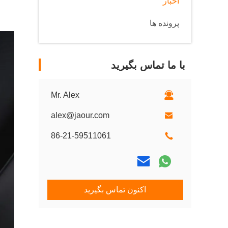
اخبار
پرونده ها
با ما تماس بگیرید
Mr. Alex
alex@jaour.com
86-21-59511061
اکنون تماس بگیرید