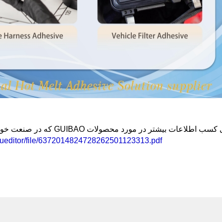
طلاعات بیشتر در مورد محصولات GUIBAO که در صنعت خودروسازی استفاده می‌شوند، لطفاً روی لینک زیر کلیک کنید
/ueditor/file/6372014824728262501123313.pdf