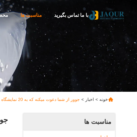
با ما تماس بگیرید
مناسبت ها
محص
خونه
>
اخبار
>
جوور از شما دعوت ميکنه که به 20 نمايشگاه داخلي و خارجي خودروي بين المللي چين شنگهاي شرکت کنيد
مناسبت ها