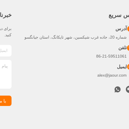
س سریع
خبرنا
آدرس
برای در
کنید.
شماره 20، جاده غرب شیکسین، شهر تایکانگ، استان جیانگسو
تلفن
86-21-59511061
ایمیل
alex@jaour.com
با م