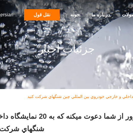
ولات
در باره ما
خونه
نقل قول
ersian
جزئیات اخبار
جوور از شما دعوت ميک
شنگهاي شرکت ک