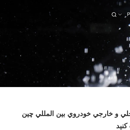
P
نه که به 20 نمايشگاه داخلي و خارجي خودروي بين المللي چين
نيد