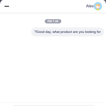
کیفیت
Alex
با
7:46 PM
ما
Good day, what product are you looking for?
تماس
بگیرید
اخبار
پرونده
ها
درخواست
چسب هایدروکولوئید برای پیوند زخم، مراقبت از زخم، محصولات
پزشکی
نقل قول