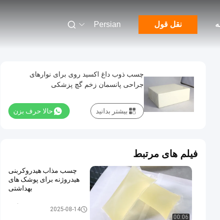
ه
نقل قول
Persian
چسب ذوب داغ اکسید روی برای نوارهای
جراحی پانسمان زخم گچ پزشکی
بیشتر بدانید
حالا حرف بزن
فیلم های مرتبط
چسب مذاب هیدروکربنی
هیدروژنه برای پوشک های
بهداشتی
چسب مذاب گرم
2025-08-14
00:06