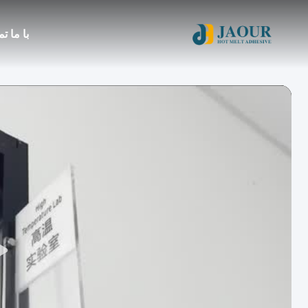
با ما ت