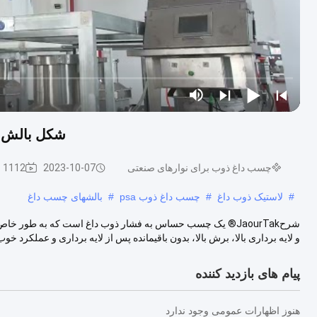
شکل بالش چ
چسب داغ ذوب برای نوارهای صنعتی
2023-10-07
1112 نظرات
#
لاستیک ذوب داغ
#
چسب داغ ذوب psa
#
بالشهای چسب داغ
شرحJaourTak® یک چسب حساس به فشار ذوب داغ است که به طور
و لایه برداری بالا، برش بالا، بدون باقیمانده پس از لایه برداری و عملکرد خوب
پیام های بازدید کننده
هنوز اظهارات عمومی وجود ندارد