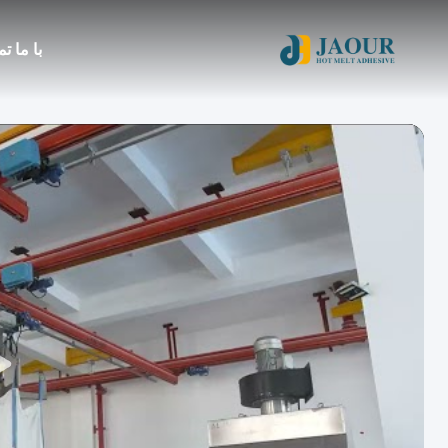
با ما ت