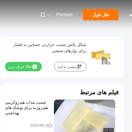
ه
نقل قول
Persian
شکل بالش چسب حرارتی حساس به فشار
برای نوارهای صنعتی
بیشتر بدانید
حالا حرف بزن
فیلم های مرتبط
چسب مذاب هیدروکربنی
هیدروژنه برای پوشک های
بهداشتی
چسب مذاب گرم
2025-08-14
00:06