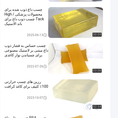
چسب داغ ذوب شده برای
محصولات پزشکی / High
Tack چسب ذوب داغ برای
باند الاستیک
چسب داغ ذوب برای محصولات پز
00:09
2025-06-13
شکی
چسب حساس به فشار ذوب
داغ مبتنی بر لاستیک مصنوعی
برای چسباندن نوار کاغذی
چسب داغ ذوب برای نوارهای صنع
2022-07-26
تی
03:08
رزین های چسب حرارتی
100٪ کثیف برای کاغذ کرافت
چسب داغ ذوب برای نوارهای صنع
2023-10-07
تی
02:34
چسب PSA چسب مذاب داغ