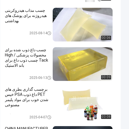
چسب مذاب هیدروکربنی
هیدروژنه برای پوشک های
بهداشتی
چسب مذاب گرم
2025-08-14
00:06
چسب داغ ذوب شده برای
محصولات پزشکی / High
Tack چسب ذوب داغ برای
باند الاستیک
چسب داغ ذوب برای محصولات پز
00:09
2025-06-13
شکی
برچسب گذاری بطری های
PET داغ ذوب PSA خیس
شدن خوب برای مواد پلیمر
مصنوعی
چسب حساس به فشار ذوب گرم
03:08
2025-04-07
CHINA MANUFACTURER