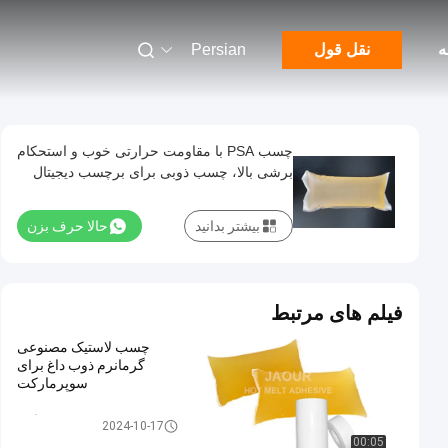
ه
نقل قول
Persian
چسب PSA با مقاومت حرارتی خوب و استحکام
برشی بالا، چسب ذوبی برای برچسب دیجیتال
بیشتر بدانید
حالا حرف بزن
فیلم های مرتبط
چسب لاستیک مصنوعی
گرمانرم ذوب داغ برای
سوپرمارکت
چسب حساس به فشار ذوب گرم
2024-10-17
00:05