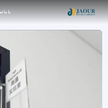
با ما ت