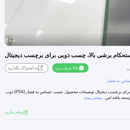
حالا حرف بزن
به اشتراک بگذارید
س به فشار
چسب PSA با مقاومت حرارتی خوب و استحکام برشی بالا، چسب ذوب داغ برای برچسب دیجیتال توضیحات محصول: چسب حساس به فشار (PSA) ذوب
عه یافته اس...
بیشتر ببینید
پيغام بذاريد