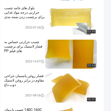
بلوک های جامد چسب
حرارتی درجه مواد غذایی
برای برچسب زدن بسته بندی
چسب گرم ذوب
2022-07-26
03:08
چسب حرارتی حساس به
فشار لاستیک برای برچسب
های فیلم PP
چسب گرم ذوب
2023-10-07
02:34
فشار روغن پانسمان جراحی
مقاوم در برابر روغن لاستیک
ذوب داغ
چسب گرم ذوب
2021-08-26
00:31
140C-160C چسب با دمای