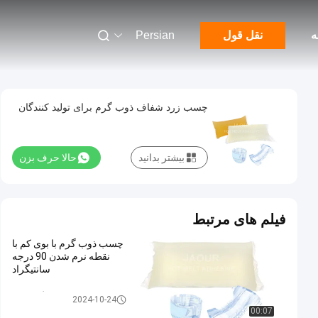
ه
نقل قول
Persian
چسب زرد شفاف ذوب گرم برای تولید کنندگان
بیشتر بدانید
حالا حرف بزن
فیلم های مرتبط
چسب ذوب گرم با بوی کم با
نقطه نرم شدن 90 درجه
سانتیگراد
چسب گرم ذوب
2024-10-24
00:07