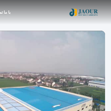
با ما ت