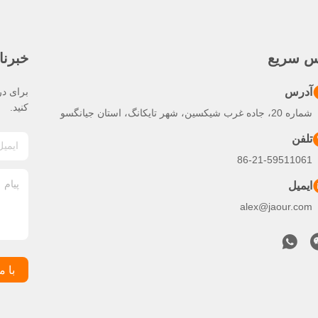
س سریع
خبرنا
آدرس
برای در
کنید.
شماره 20، جاده غرب شیکسین، شهر تایکانگ، استان جیانگسو
تلفن
86-21-59511061
ایمیل
alex@jaour.com
با م