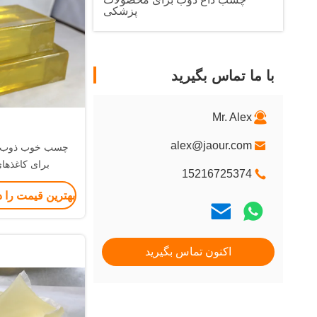
پزشکی
با ما تماس بگیرید
Mr. Alex
alex@jaour.com
برای کاغذه
15216725374
بهترین قیمت را 
اکنون تماس بگیرید