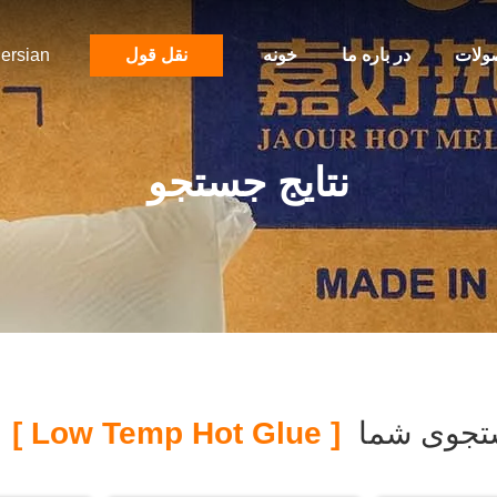
ولات
در باره ما
خونه
نقل قول
ersian
نتایج جستجو
جوی شما
[ Low Temp Hot Glue ]
م