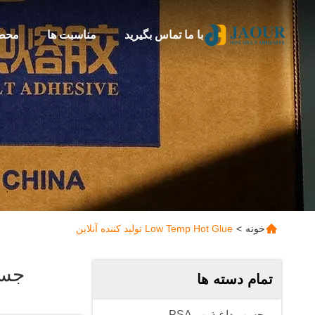
با ما تماس بگیرید
مناسبت ها
محص
خونه
>
Low Temp Hot Glue تولید کننده آنلاین
جست
تمام دسته ها
چسب داغ ذوب PSA