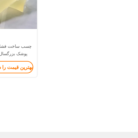
چسب ساخت فشار د
پوشک بزرگسال 
بهترین قیمت را 