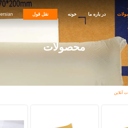
ولات
در باره ما
خونه
نقل قول
ersian
محصولات
 آنلاین