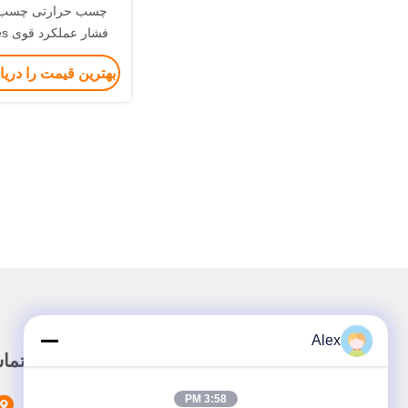
چسب حرارتی چسب 
نوارهای صنع
بهترین قیمت را دری
Alex
لینک سریع
تما
3:58 PM
خونه