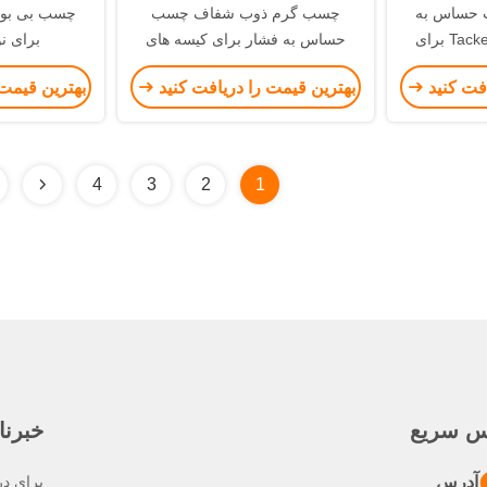
حساس به
چسب گرم ذوب شفاف چسب
فشار عملکرد قوی Tackes برای
حساس به فشار برای کیسه های
برای ن
تی
کوریور نوار های مهر و موم نوار های
افت کنید
بهترین قیمت را دریافت کنید
بهترین قیمت 
مخرب
4
3
2
1
س سریع
خبرنا
آدرس
برای در