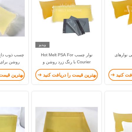
ویدیو
نوارهای
نوار چسب Hot Melt PSA For
چسب ذوب داغ 
Courier با رنگ زرد روشن و
روشن برای ک
چسبندگی خوب
افت کنید
بهترین قیمت را دریافت کنید
بهترین قیمت 