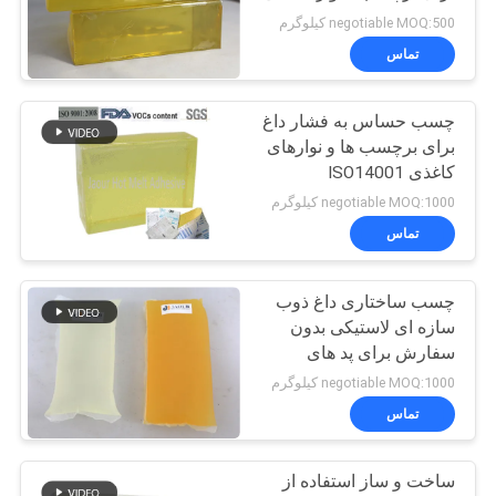
negotiable MOQ:500 کیلوگرم
نقشه
تماس
18
سایت
چسب حساس به فشار داغ
چسب داغ ذوب
برای برچسب ها و نوارهای
سیاست
کاغذی ISO14001
حفظ
negotiable MOQ:1000 کیلوگرم
تماس
حریم
خصوصی
چسب ساختاری داغ ذوب
35
سازه ای لاستیکی بدون
سفارش برای پد های
چسب مذاب گرم
دستمال بهداشتی
negotiable MOQ:1000 کیلوگرم
تماس
ساخت و ساز استفاده از