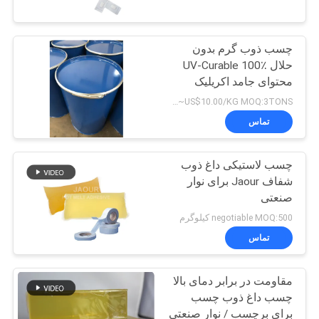
کیفیت
چسب ذوب گرم بدون
با
26
حلال UV-Curable 100٪
ما
محتوای جامد اکریلیک
چسب حساس به
شیمی برای نوار پزشکی
تماس
US$6.00/KG~US$10.00/KG MOQ:3TONS
فشار PSA
تماس
بگیرید
چسب لاستیکی داغ ذوب
اخبار
شفاف Jaour برای نوار
صنعتی
36
پرونده
negotiable MOQ:500 کیلوگرم
ها
تماس
چسب PSA
مقاومت در برابر دمای بالا
درخواست
چسب داغ ذوب چسب
نقل قول
برای برچسب / نوار صنعتی