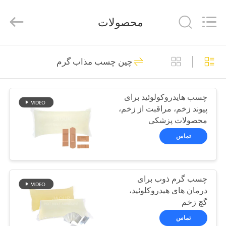
2026
Shanghai
Jaour
محصولات
Adhesive
Products
Co.,Ltd.
All
Rights
خانه
105
Reserved.
چین چسب مذاب گرم
چسب داغ ذوب PSA
محصولات
چسب هایدروکولوئید برای
پیوند زخم، مراقبت از زخم،
درباره
محصولات پزشکی
ما
تماس
78
تور
چسب حساس به
چسب گرم ذوب برای
کارخانه
درمان های هیدروکلوئید،
فشار ذوب گرم
گچ زخم
کنترل
تماس