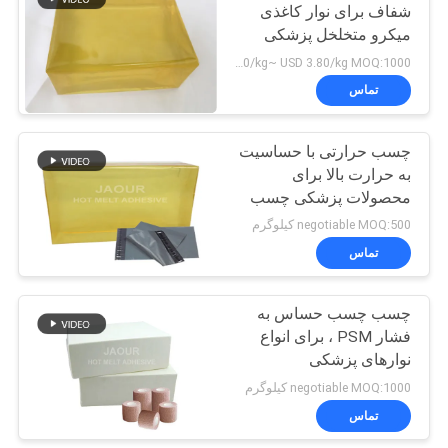
شفاف برای نوار کاغذی
میکرو متخلخل پزشکی
14
USD 2.60/kg~ USD 3.80/kg MOQ:1000 کیلو گرم
چسب لاستیکی داغ
تماس
ذوب
چسب حرارتی با حساسیت
به حرارت بالا برای
محصولات پزشکی چسب
TPR
negotiable MOQ:500 کیلوگرم
تماس
36
چسب چسب حساس به
داغ ذوب PSA
فشار PSM ، برای انواع
نوارهای پزشکی
negotiable MOQ:1000 کیلوگرم
تماس