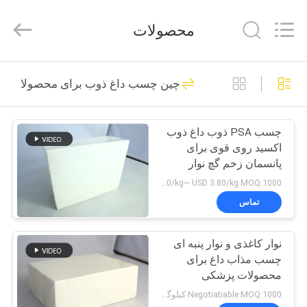
2026
Shanghai
Jaour
محصولات
Adhesive
Products
Co.,Ltd.
All
Rights
خانه
105
Reserved.
چین چسب داغ ذوب برای محصولات پ
چسب داغ ذوب PSA
محصولات
چسب PSA ذوب داغ ذوب
اکسید روی قوی برای
درباره
پانسمان زخم گچ نوار
ما
پزشکی
USD 2.60/kg~ USD 3.80/kg MOQ:1000 کیلو گرم
تماس
78
تور
چسب حساس به
نوار کاغذی و نوار پنبه ای
کارخانه
چسب مذاب داغ برای
فشار ذوب گرم
محصولات پزشکی
کنترل
Negotiatiable MOQ:1000 کیلوگرم