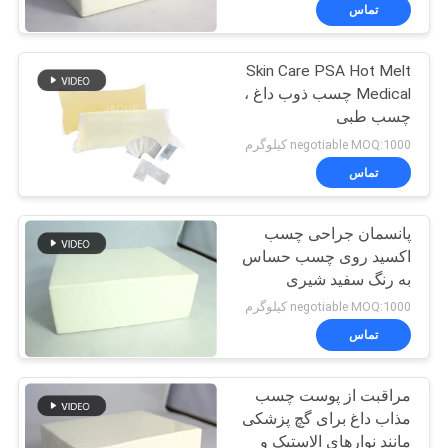
کیفیت
تماس
Skin Care PSA Hot Melt
با
26
Medical چسب ذوب داغ ،
ما
چسب طبی
چسب حساس به
تماس
negotiable MOQ:1000 کیلوگرم
فشار PSA
بگیرید
تماس
پانسمان جراحی چسب
اخبار
اکسید روی چسب حساس
به رنگ سفید شیری
36
پرونده
negotiable MOQ:1000 کیلوگرم
ها
تماس
چسب PSA
مراقبت از پوست چسب
درخواست
مذاب داغ برای گچ پزشکی
نقل قول
مانند نوارهای الاستیک و