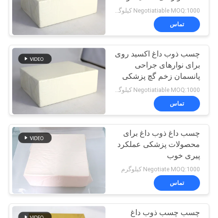
نوارهای غیر بافته شده
Negotiatiable MOQ:1000 کیلوگرم
نقشه
تماس
18
سایت
چسب ذوب داغ اکسید روی
چسب داغ ذوب
برای نوارهای جراحی
سیاست
پانسمان زخم گچ پزشکی
حفظ
Negotiatiable MOQ:1000 کیلوگرم
تماس
حریم
خصوصی
چسب داغ ذوب داغ برای
35
محصولات پزشکی عملکرد
پیری خوب
چسب مذاب گرم
Negotiate MOQ:1000 کیلوگرم
تماس
چسب چسب ذوب داغ