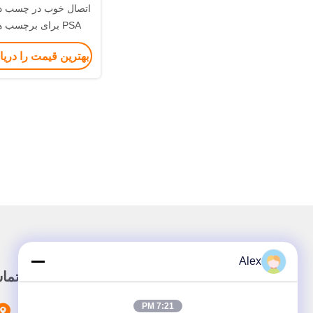
اتصال خوب در چسب دم
PSA برای برچسب ها در فریزر
بهترین قیمت را دری
Alex
لینک سریع
تما
7:21 PM
خونه