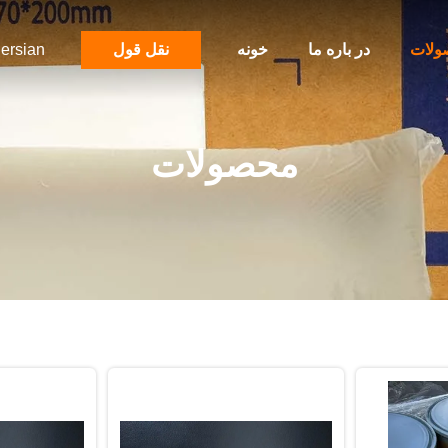
ولات
در باره ما
خونه
نقل قول
ersian
محصولات