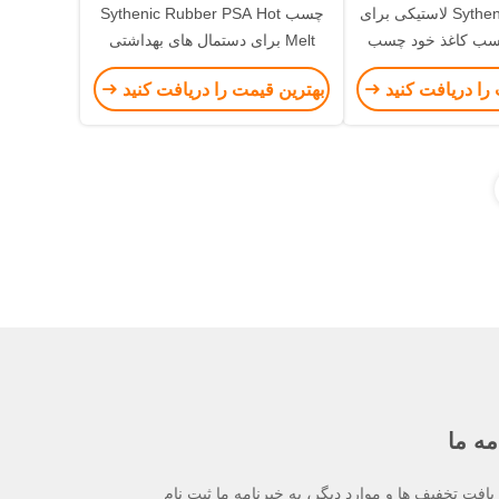
چسب Sythenic PSA لاستیکی برای
چسب Sythenic Rubber PSA Hot
سب کاغذ خود چسب
Melt برای دستمال های بهداشتی
Jumbo Ro
بهداشتی
را دریافت کنید
بهترین قیمت را دریافت کنید
مه ما
یافت تخفیف ها و موارد دیگر، به خبرنامه ما ثبت نام