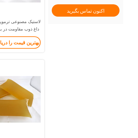
اکنون تماس بگیرید
لاستیک مصنوعی ترموپ
داغ ذوب مقاومت در برا
چسب ذوب د
بهترین قیمت را دری