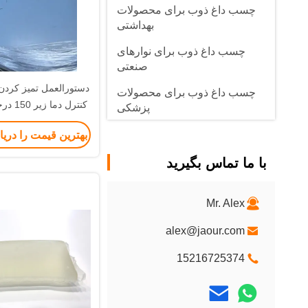
چسب داغ ذوب برای محصولات
بهداشتی
چسب داغ ذوب برای نوارهای
صنعتی
چسب داغ ذوب برای محصولات
کنترل دم
پزشکی
بهترین قیمت را دری
کارتن
با ما تماس بگیرید
Mr. Alex
alex@jaour.com
15216725374