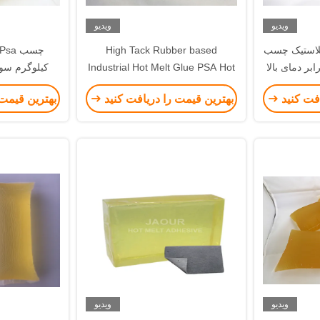
ویدیو
ویدیو
لاستیک چسب
High Tack Rubber based
بر دمای بالا
Industrial Hot Melt Glue PSA Hot
کیلوگرم سوس
اغ
Melt Adhesive برای برچسب زدن
بهداشت با مقا
افت کنید
بهترین قیمت را دریافت کنید
بهترین قیمت 
ویدیو
ویدیو