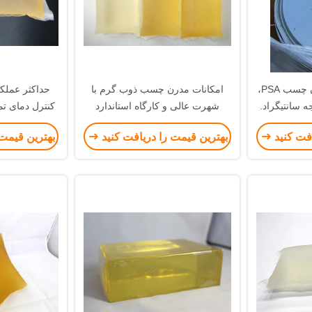
دستورالعمل تمیز کردن چسب PSA،
امکانات مدرن چسب ذوب گرم با
ا زیر 150 درجه سانتیگراد.
شهرت عالی و کارگاه استاندارد
کنترل دمای ت
جزئیات بسته بندی: معمولاً 6.25
بهداشت از 20 سال تجربه کسب و
از 
افت کنید
بهترین قیمت را دریافت کنید
بهترین قیمت 
کیلوگرم/بلوک و 4 بلوک/25 کیلوگرم/
کار موفق