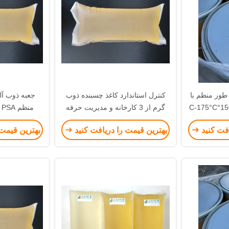
طور منظم با
کنترل استاندارد کاغذ چسبنده ذوب
جعبه ذوب آ
دمای کار توصیه شده 150°C-175°C
گرم از 3 کارخانه و مدیریت حرفه
م
ای
پ
افت کنید
بهترین قیمت را دریافت کنید
بهترین قیمت 