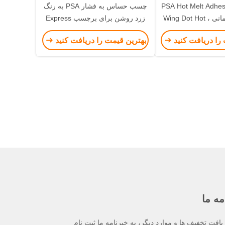
 بچه PSA Hot Melt Adhesive
چسب حساس به فشار PSA به رنگ
، چسب ساختمانی ، Wing Dot Hot
زرد روشن برای برچسب Express
Waybill
Melt Mate
را دریافت کنید
بهترین قیمت را دریافت کنید
مه ما
یافت تخفیف ها و موارد دیگر، به خبرنامه ما ثبت نام