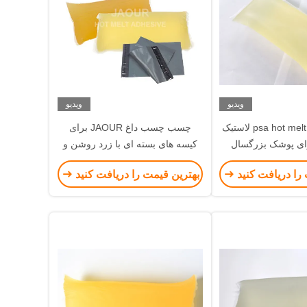
ویدیو
ویدیو
چسب psa hot melt based لاستیک
چسب چسب داغ JAOUR برای
ی پوشک بزرگسال
کیسه های بسته ای با زرد روشن و
کودک
محکم محکم
را دریافت کنید
بهترین قیمت را دریافت کنید