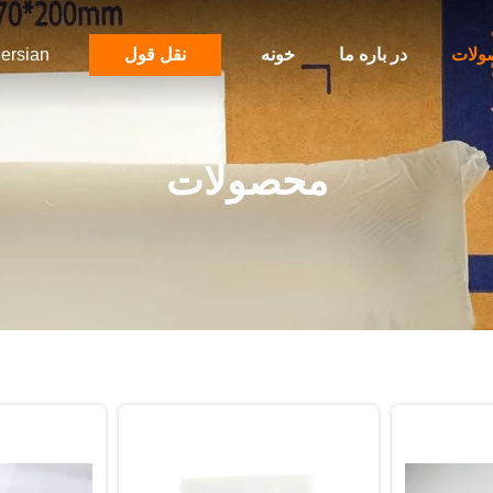
ولات
در باره ما
خونه
نقل قول
ersian
محصولات