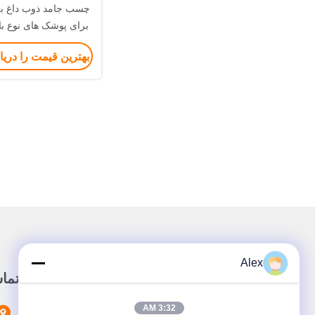
چسب جامد ذوب داغ ب
برای پوشک های نوع با
بهترین قیمت را دری
Alex
لینک سریع
تما
3:32 AM
خونه