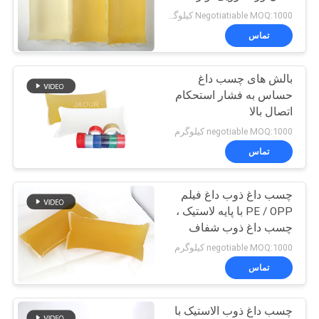
بهداشتی
Negotiatiable MOQ:1000 کیلوگرم
نقشه
تماس
سایت
بالش های چسب داغ
حساس به فشار استحکام
سیاست
اتصال بالا
حفظ
negotiable MOQ:1000 کیلوگرم
تماس
حریم
خصوصی
چسب داغ ذوب داغ فیلم
PE / OPP با پایه لاستیک ،
چسب داغ ذوب شفاف
برای نوارهای کیسه ای پیک
negotiable MOQ:1000 کیلوگرم
تماس
چسب داغ ذوب الاستیک با