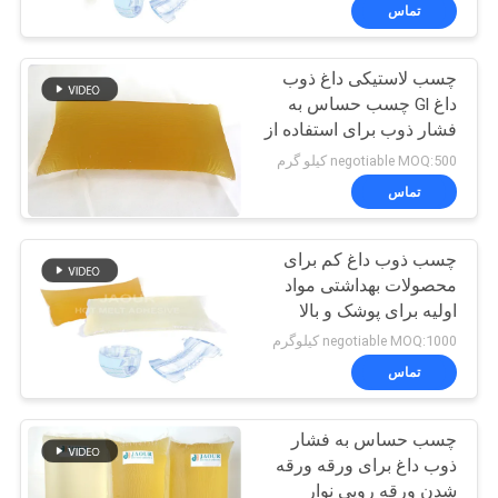
کیفیت
تماس
چسب لاستیکی داغ ذوب
با
داغ Gl چسب حساس به
ما
فشار ذوب برای استفاده از
تماس
نوارها
negotiable MOQ:500 کیلو گرم
بگیرید
تماس
چسب ذوب داغ کم برای
اخبار
محصولات بهداشتی مواد
اولیه برای پوشک و بالا
پرونده
کشیدن
negotiable MOQ:1000 کیلوگرم
ها
تماس
چسب حساس به فشار
درخواست
ذوب داغ برای ورقه ورقه
نقل قول
شدن ورقه رویی نوار