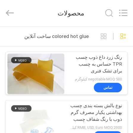
2026
Shanghai
Jaour
محصولات
Adhesive
Products
Co.,Ltd.
All
Rights
خانه
Reserved.
colored hot glue ساخت آنلاین
محصولات
رنگ زرد داغ ذوب چسب
TPR حساس به چسب
درباره
برای تشک فنری
ما
negotiable MOQ:500 کیلوگرم
تماس
تور
نوع بالش بسته بندی چسب
کارخانه
بهداشتی یکبار مصرف گرم
ذوب با رنگ شفاف چسب
کنترل
حرارتی PSA
RMB, USD, Euro MOQ:2000 کیلوگرم