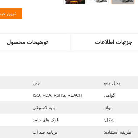
بهترین قی
جزئیات اطلاعات
توضیحات محصول
محل منبع
چین
گواهی
ISO, FDA, RoHS, REACH
مواد:
پایه لاستیکی
شکل:
بلوک های جامد
طریقه استفاده:
برنامه ضد آب