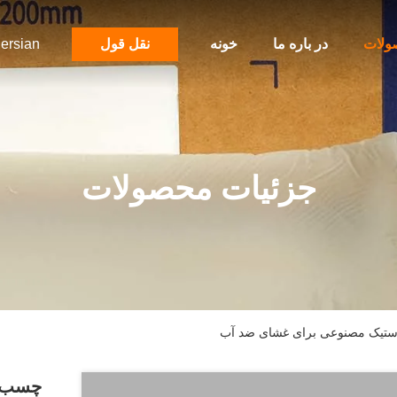
ولات
در باره ما
خونه
نقل قول
ersian
جزئیات محصولات