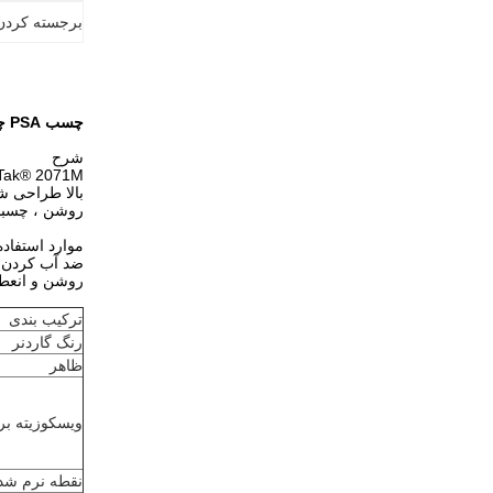
برجسته کردن
چسب PSA چسب مذاب داغ بر اساس لاستیک مصنوعی برای غشای ضد آب
شرح
بالا طراحی ش
روشن ، چسبند
موارد استفاده
ضد آب کردن ا
روشن و انعطا
ترکیب بندی
رنگ گاردنر
ظاهر
ویسکوزیته بر
نقطه نرم شد