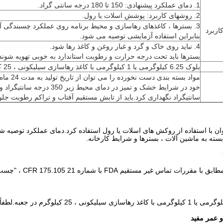
1. دمای عملکرد پیشنهادی: 150 تا 180 درجه سانتی گراد.
2. روشهای کاربرد: پوشش اسلات یا رول.
3. بسترها ، کاغذهای رهاسازی و محیط برنامه روی عملکرد چسبندگی آن
اربرد
بنابراین استفاده آزمایشی توصیه می شود.
4. نباید روی خاک و گرد و غبار روغن و کاغذ رها شود.
بسترها باید تحت درجه حرارت و رطوبت استاندارد به خوبی تهویه شوند
بلوک 6.25 کیلوگرمی یا 1 کیلوگرمی با کاغذ رهاسازی سیلیکونی ، 25 کیلوگرم در جعبه.
مواد بسته بندی
سانتیگراد نگهداری کرد.باید از تابش مستقیم آفتاب و تراکم رطوبت جلو
ا استفاده از روکش های اسلات یا رول استفاده کرد.دمای عملکرد توصیه شده 150 - 1800 درجه سانتی گراد
بسته به ماشین آلات ، بسترها و شرایط کارخانه.
ات تماس غیر مستقیم FDA با شماره 21 CFR 175.105 ، "چسب ها" است.
 عمر مفید