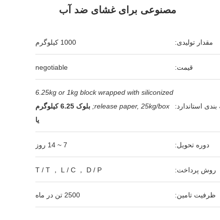
مصنوعی برای غشای ضد آب
مقدار تولیدی:
1000 کیلوگرم
قیمت:
negotiable
6.25kg or 1kg block wrapped with siliconized
بندی استاندارد:
release paper, 25kg/box;
بلوک 6.25 کیلوگرم
یا
دوره تحویل:
7 ~ 14 روز
روش پرداخت:
T / T ， L / C ， D / P
ظرفیت تامین:
2500 تن در ماه