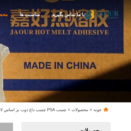
با ما تماس بگیرید
مناسبت ها
محص
خونه
>
محصولات
>
چسب PSA چسب داغ ذوب بر اساس لاستیک مصنوعی برای غشای ضد آب
محصولات