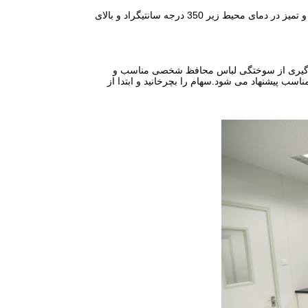
این ماده را می توان از تاریخ تولید به مدت 12 ماه در بسته های اصلی خود در شرایط خشک و تمیز در دمای محیط زیر 350 درجه سانتیگراد و بالای
جلوگیری از سوختگی لباس محافظ شخصی مناسب و
اسب پیشنهاد می شود.سهام را بچرخانید و ابتدا از