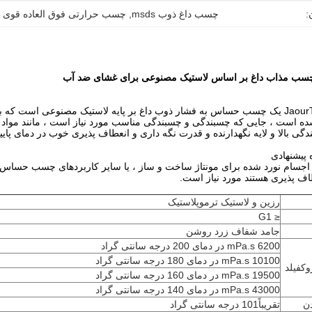
:
چسب داغ ذوب msds
, 
چسب حرارتی فوق العاده قوی
JaourTak® 2071M یک چسب حساس به فشار ذوب داغ بر پایه لاستیک مصنوعی است 
ده است ، جایی که چسبندگی و چسبندگی مناسب مورد نیاز است ، مانند موا
گی بالا و لایه نگهدارنده و قدرت نگه داری و انعطاف پذیری خوب در دمای پای
 پیشنهادی
جسام نورد شده برای مونتاژ ساخت و ساز ، یا سایر کاربردهای چسب حساس به 
ف پذیری هستند مورد نیاز است.
رزین و لاستیک ترموپلاستیک
≤ G1
جامد شفاف زرد روشن
6200 mPa.s در دمای 200 درجه سانتی گراد
10100 mPa.s در دمای 180 درجه سانتی گراد
وکفیلد
19500 mPa.s در دمای 160 درجه سانتی گراد
43000 mPa.s در دمای 140 درجه سانتی گراد
ن
تقریباً101 درجه سانتی گراد