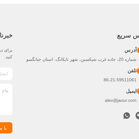
س سریع
خبرنا
آدرس
برای در
کنید.
شماره 20، جاده غرب شیکسین، شهر تایکانگ، استان جیانگسو
تلفن
86-21-59511061
ایمیل
alex@jaour.com
با م