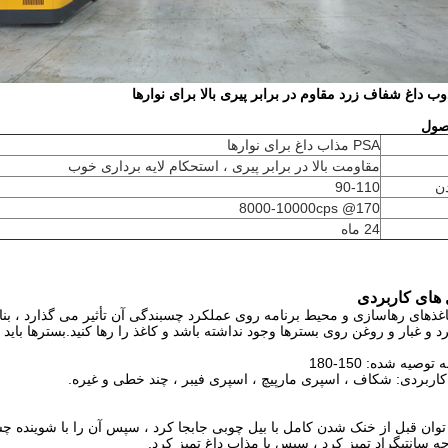
صول
PSA مذاب داغ برای نوارها
مقاومت بالا در برابر پیری ، استحکام لایه برداری خوب
ن
90-110
8000-10000cps @170
24 ماه
های کاربردی
رد و غبار و روغن روی بسترها وجود نداشته باشد و کاغذ را رها کنید.بسترها با
ان قبل از خنک شدن کامل با بیل چوبی جابجا کرد ، سپس آن را با شوینده چسب 