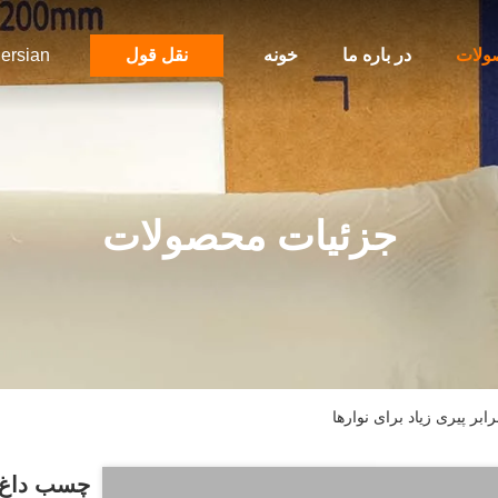
ولات
در باره ما
خونه
نقل قول
ersian
جزئیات محصولات
ر پیری زیاد برای نوارها
چسب داغ ذ