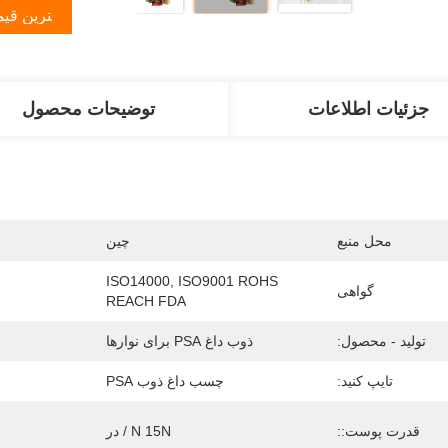
بهترین قی
جزئیات اطلاعات
توضیحات محصول
محل منبع
چین
ISO14000, ISO9001 ROHS 
گواهی
REACH FDA
تولید - محصول:
ذوب داغ PSA برای نوارها
تایپ کنید:
چسب داغ ذوب PSA
قدرت پوست::
N 15N / در