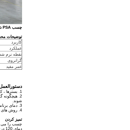
چسب PSA ذوب داغ شفاف زرد مقاوم در برابر پیری بالا برای نوارها
توضیحات مح
کاربرد
عملکرد
نقطه نرم شد
گرانروی
عمر مفید
دستورالعمل 
1. بسترها ، کاغذهای رهاسازی و محیط برنامه روی عملکرد چسبندگی آن تأثیر می گذارد ، بنابراین استفاده آزمایشی توصیه می شود.
2. هیچگونه گ
شوند.
3. دمای برنامه توصیه شده: 150-180
4. روش های کاربردی: شکاف ، اسپری مارپیچ ، اسپری فیبر ، چند خطی و غیره.
تمیز کردن
چسب را می تو
دمای 120 درجه سانتیگراد تمیز کرد ، سپس با مذاب داغ تمیز کرد.