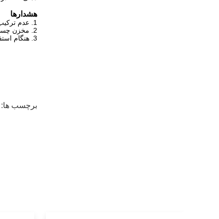
هشدارها
1. عدم ترکیب محصول با چسب های دیگر.
2. مخزن چسب باید به خوبی پوشانده شود تا از هرگونه گرد و غبار و آلودگی جلوگیری شود.
3. هنگام استفاده از چسب داغ مذاب ، از عینک ایمنی ، دستکش ایمنی و لباس ایمنی استفاده کنید.
برچسب ها: