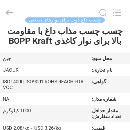
2026
Shanghai
Jaour
Adhesive
Products
چسب داغ ذوب برای نوارهای صنعتی
Co.,Ltd.
All
Rights
چسب چسب مذاب داغ با مقاومت
خانه
Reserved.
بالا برای نوار کاغذی BOPP Kraft
محصولات
محل منبع:
چین
درباره
نام تجاری:
JAOUR
ما
گواهی:
ISO14000, ISO9001 ROHS REACH FDA
VOC
تور
شماره مدل:
NA
کارخانه
مقدار حداقل
1000 کیلوگرم
تعداد سفارش:
کنترل
قیمت:
USD 2.08/kg~ USD 3.26/kg