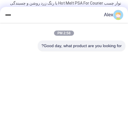
نوار چسب Hot Melt PSA For Courier با رنگ زرد روشن و چسبندگی
خوب
Alex
چسب ذوب داغ حساس به فشار زرد روشن برای کاربردهای نوارهای
صنعتی
2:58 PM
100٪ چسب چسب ذوب داغ برای نوار فوم نوار کاغذی نوار کاغذی دو
طرفه
Good day, what product are you looking for?
دسته بندی های محبوب
همه
چسب حساس به 
چسب داغ ذوب PSA
فشار ذوب گرم
چسب حساس به 
چسب PSA
فشار PSA
چسب مذاب گرم
چسب داغ ذوب
چسب لاستیکی داغ 
داغ ذوب PSA