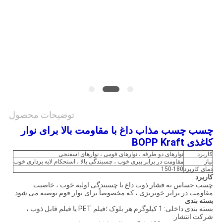
نقشه
سایت
سیاست
حفظ
حریم
توضیحات محصول
خصوصی
چسب چسب مذاب داغ با مقاومت بالا برای نوار
کاغذی BOPP Kraft
کاربرد
نوارهای دو طرفه ، نوارهای فومی ، نوارهای اسفنجی
نیاز
مقاومت در برابر پیری خوب ، چسبندگی بالا ، استحکام لایه برداری خوب
دمای کاربرد
150-180
کاربرد
چسب حساس به فشار ذوب داغ با چسبندگی اولیه خوب ، خاصیت
مقاومت در برابر خونریزی ، که مخصوصاً برای نوار فوم توصیه می شود.
بسته بندی
بسته بندی داخلی: 1 کیلوگرم هر بلوک ؛فیلم PET یا فیلم قابل ذوب ،
شرکت انتشار.