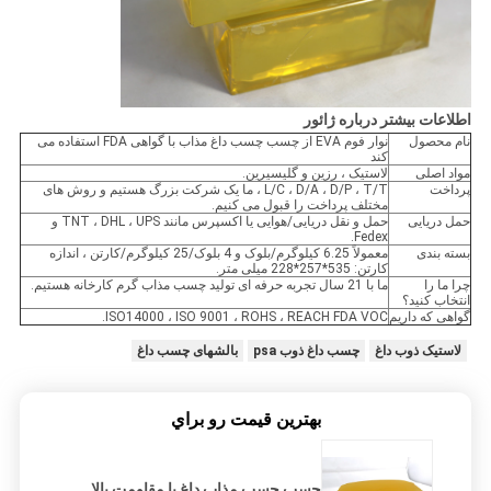
اطلاعات بیشتر درباره ژائور
نام محصول
نوار فوم EVA از چسب چسب داغ مذاب با گواهی FDA استفاده می
کند
مواد اصلی
لاستیک ، رزین و گلیسیرین.
پرداخت
L/C ، D/A ، D/P ، T/T ، ما یک شرکت بزرگ هستیم و روش های
مختلف پرداخت را قبول می کنیم.
حمل دریایی
حمل و نقل دریایی/هوایی یا اکسپرس مانند TNT ، DHL ، UPS و
Fedex.
بسته بندی
معمولاً 6.25 کیلوگرم/بلوک و 4 بلوک/25 کیلوگرم/کارتن ، اندازه
کارتن: 535*257*228 میلی متر.
چرا ما را
ما با 21 سال تجربه حرفه ای تولید چسب مذاب گرم کارخانه هستیم.
انتخاب کنید؟
گواهی که داریم
ISO14000 ، ISO 9001 ، ROHS ، REACH FDA VOC.
لاستیک ذوب داغ
چسب داغ ذوب psa
بالشهای چسب داغ
بهترين قيمت رو براي
چسب چسب مذاب داغ با مقاومت بالا