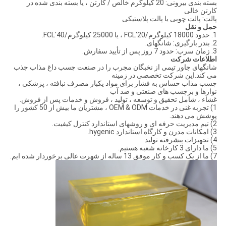
بسته بندی بیرونی: 20 کیلوگرم خالص / کارتن ، یا بسته بندی شده در
کارتن خالی
پالت: پالت چوبی یا پالت پلاستیکی
حمل و نقل
1. حدود 18000 کیلوگرم/20'FCL ، یا 25000 کیلوگرم/40'FCL.
2. بندر بارگیری: شانگهای.
3. زمان سرب: حدود 7 روز پس از تأیید سفارش.
اطلاعات شرکت
شانگهای جاور تیمی از نخبگان مجرب را در صنعت چسب داغ مذاب جذب
می کند.این شرکت تخصصی در زمینه
چسب مذاب حساس به فشار برای مواد یکبار مصرف نبافته ، پزشکی ،
نوارها و برچسب های صنعتی و ضد آب
غشاء ، شامل تحقیق و توسعه ، تولید ، فروش و خدمات پس از فروش.
1) تجربه غنی در خدمات OEM & ODM ، مشتریان ما بیش از 50 کشور را
پوشش می دهند.
2) تیم مدیریت حرفه ای و روشهای استاندارد کنترل کیفیت.
3) امکانات مدرن و کارگاه استاندارد hygenic.
4) تجهیزات پیشرفته تولید.
5) ما دارای 3 کارخانه شعبه هستیم.
7) ما از یک کسب و کار موفق 13 ساله از شهرت عالی برخوردار شده ایم.