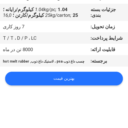
کیفیت
جزئیات بسته
1.04 کیلوگرم/رایانه ؛
1.04kg/pc;
بندی:
25 کیلوگرم/کارتن ؛
25kg/carton;
16,0
با
زمان تحویل:
7 روز کاری
ما
شرایط پرداخت:
T / T ، D / P ، LC
تماس
قابلیت ارائه:
8000 تن در ماه
بگیرید
برجسته:
,
چسب داغ ذوب psa ، لاستیک داغ ذوب
hot melt rubber
اخبار
بهترین قیمت
پرونده
ها
درخواست
نقل قول