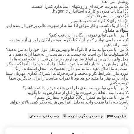
پوشش می دهند.
2) تیم مدیریت حرفه ای و روشهای استاندارد کنترل کیفیت.
3) امکانات مدرن و کارگاه استاندارد hygenic.
4) تجهیزات پیشرفته تولید.
5) ما دارای 3 کارخانه شعبه هستیم.
7) ما از یک کسب و کار موفق 13 ساله از شهرت عالی برخوردار شده ایم.
سوالات متداول
1. س: آیا می توانم نمونه رایگان را دریافت کنم؟
A: بله ، ما می توانیم کمتر از 2 کیلوگرم نمونه رایگان را برای آزمایش به
شما ارائه دهیم.
2. س: آیا می توانید تمام کاتالوگ ها و بهترین نقل قول خود را به من بدهید؟
A: مسئولیت ما این است که چسب های مناسب را به شما ارائه دهیم ، ما
مدل های زیادی برای انواع صنایع داریم ، بنابراین قبل از اینکه نمونه ها را
برای آزمایش در اختیار داشته باشید ، لطفاً الزامات خود را تا آنجا که ممکن
است به ما اطلاع دهید ، مانند مواد آن محصولات ، محل استفاده ، رنگ
مورد نیاز ، شرایط کار و محیط و غیره.جزئیات اشتراک گذاری مهربان شما
برای درک بهتر ما مفید خواهد بود تا نمرات مناسب را برای جایگزین شما
توصیه کنیم.
3. س: آیا می توانم بسته بندی طراحی شده خود را داشته باشم؟
A: بله ، البته ، لطفاً در صورت نیاز قبل از سفارش به ما بگویید.
4. س: آیا می توانیم کمتر از 500 کیلوگرم سفارش دهیم؟
پاسخ: بله ، اما قیمت واحد به دلیل افزایش هزینه دیگر کمی بالاتر خواهد
بود.
داغ ذوب psa
چسب ذوب گرم با درجه بالا
چسب قدرت صنعتی