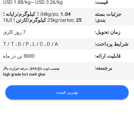
قیمت:
USD 1.88/kg~ USD 3.26/kg
کیفیت
جزئیات بسته
1.04 کیلوگرم/رایانه ؛
1.04kg/pc;
بندی:
25 کیلوگرم/کارتن ؛
25kg/carton;
16,0
با
ما
زمان تحویل:
7 روز کاری
تماس
شرایط پرداخت:
T / T ، D / P ، L / C ، D / A
بگیرید
قابلیت ارائه:
8000 تن در ماه
برجسته:
,
چسب ذوب داغ psa ، درجه حرارت بالا
اخبار
high grade hot melt glue
پرونده
بهترین قیمت
ها
درخواست
نقل قول