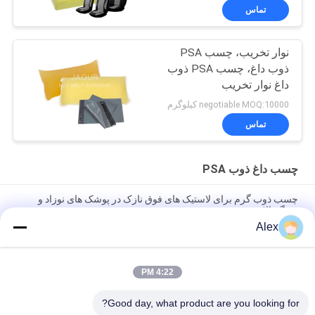
تماس
نوار تخریب، چسب PSA
ذوب داغ، چسب PSA ذوب
داغ نوار تخریب
negotiable MOQ:10000 کیلوگرم
تماس
چسب داغ ذوب PSA
چسب ذوب گرم برای لاستیک های فوق نازک در پوشک های نوزاد و
بزرگسالان
Alex
چسب داغ ذوب برای ساخت پوشک ساخت چسب ساختمانی برای تولید
پوشک بچه
4:22 PM
Premium Grade Positioning Hot Melt PSA for lady sanitary
napkin
Good day, what product are you looking for?