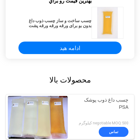
بهترين قيمت رو براي
چسب ساخت و ساز چسب ذوب داغ
بدون بو برای ورقه ورقه ورقه پشت
دستمال
ادامه هید
محصولات بالا
چسب داغ ذوب پوشک
PSA
negotiable MOQ:500 کیلوگرم
تماس