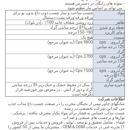
- نمونه های رایگان در دسترس هستند
- می تواند بر اساس نیاز تنظیم شود.
مواد
چسب ساخت و ساز چسب ذوب داغ بدون بو برای
ورقه ورقه ورقه پشت دستمال
ظاهر
زرد روشن شفاف جامد 100٪ ، (در بلوک)
نقطه نرم شدن
تقریباً81 درجه سانتی گراد
دمای کاربرد
150-180 درجه
سمیت
هیچ یک
گرانروی ، cps:
9800 Cps (به عنوان مرجع)
125 درجه سانتی
گراد
گرانروی ، cps:
2700 Cps (به عنوان مرجع)
150 درجه سانتی
گراد
گرانروی ، cps:
1500 Cps (به عنوان مرجع)
@175 درجه
سانتی گراد
ذخیره سازی
1 سال در محیط خشک و خنک زیر 35 درجه سانتی
گراد و دور از آتش ، در معرض نور خورشید قرار
نگرفته است
اطلاعات شرکت
شانگهای جاور تیمی از نخبگان مجرب را در صنعت چسب داغ مذاب جذب
می کند.این شرکت تخصصی در زمینه
چسب مذاب حساس به فشار برای مواد یکبار مصرف نبافته ، پزشکی ،
نوارها و برچسب های صنعتی و ضد آب
غشاء ، شامل تحقیق و توسعه ، تولید ، فروش و خدمات پس از فروش.
1) تجربه غنی در خدمات OEM & ODM ، مشتریان ما بیش از 50 کشور را