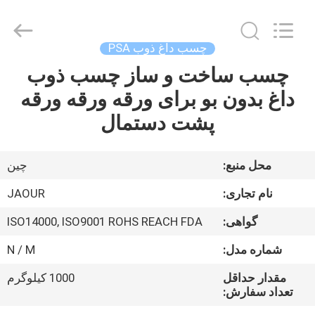
2026
Shanghai
Jaour
Adhesive
Products
چسب داغ ذوب PSA
Co.,Ltd.
All
Rights
چسب ساخت و ساز چسب ذوب
خانه
Reserved.
داغ بدون بو برای ورقه ورقه ورقه
محصولات
پشت دستمال
درباره
محل منبع:
چین
ما
نام تجاری:
JAOUR
گواهی:
ISO14000, ISO9001 ROHS REACH FDA
تور
شماره مدل:
N / M
کارخانه
مقدار حداقل
1000 کیلوگرم
تعداد سفارش:
کنترل