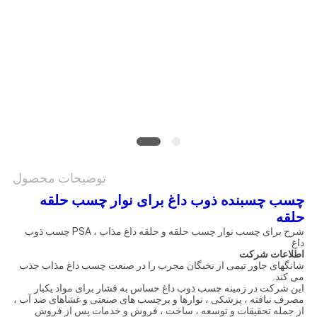
نقشه
سایت
سیاست
حفظ
حریم
خصوصی
توضیحات محصول
چسب چسبنده ذوب داغ برای نوار چسب حلقه
حلقه
شرح برای چسب نوار چسب حلقه و حلقه داغ مذاب ، PSA چسب ذوب
داغ
اطلاعات شرکت
شانگهای جاور تیمی از نخبگان مجرب را در صنعت چسب داغ مذاب جذب
می کند.
این شرکت در زمینه چسب ذوب داغ حساس به فشار برای مواد یکبار
مصرف نبافته ، پزشکی ، نوارها و برچسب های صنعتی و غشاهای ضد آب ،
از جمله تحقیقات و توسعه ، ساخت ، فروش و خدمات پس از فروش