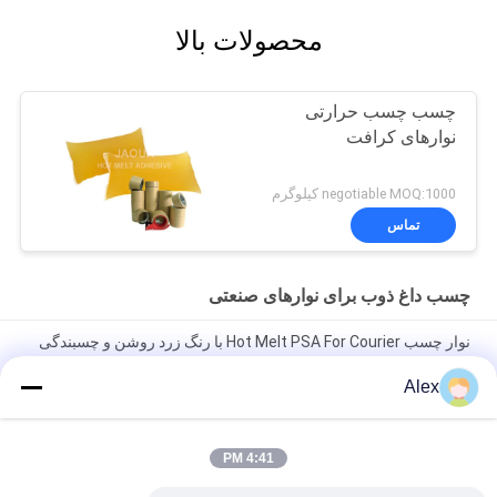
محصولات بالا
چسب چسب حرارتی
نوارهای کرافت
negotiable MOQ:1000 کیلوگرم
تماس
چسب داغ ذوب برای نوارهای صنعتی
نوار چسب Hot Melt PSA For Courier با رنگ زرد روشن و چسبندگی
خوب
Alex
چسب ذوب داغ حساس به فشار زرد روشن برای کاربردهای نوارهای
صنعتی
4:41 PM
100٪ چسب چسب ذوب داغ برای نوار فوم نوار کاغذی نوار کاغذی دو
طرفه