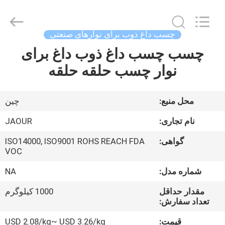
2026
Shanghai
Jaour
Adhesive
Products
چسب داغ ذوب برای نوارهای صنعتی
Co.,Ltd.
All
Rights
چسب چسب داغ ذوب داغ برای
خانه
Reserved.
نوار چسب حلقه حلقه
محصولات
محل منبع:
چین
درباره
نام تجاری:
JAOUR
ما
گواهی:
ISO14000, ISO9001 ROHS REACH FDA
VOC
تور
شماره مدل:
NA
کارخانه
مقدار حداقل
1000 کیلوگرم
تعداد سفارش:
کنترل
قیمت:
USD 2.08/kg~ USD 3.26/kg