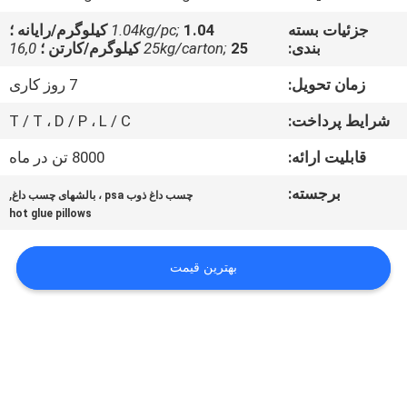
کیفیت
جزئیات بسته
1.04 کیلوگرم/رایانه ؛
1.04kg/pc;
بندی:
25 کیلوگرم/کارتن ؛
25kg/carton;
16,0
با
زمان تحویل:
7 روز کاری
ما
شرایط پرداخت:
T / T ، D / P ، L / C
تماس
قابلیت ارائه:
8000 تن در ماه
بگیرید
برجسته:
,
چسب داغ ذوب psa ، بالشهای چسب داغ
hot glue pillows
اخبار
بهترین قیمت
پرونده
ها
درخواست
نقل قول