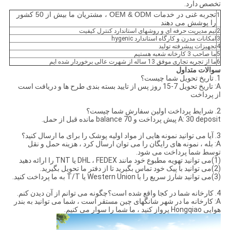
تخصص دارد.
تجربه غنی در خدمات OEM & ODM ، مشتریان ما بیش از 50 کشور
1
را پوشش می دهند
2
تیم مدیریت حرفه ای و روشهای استاندارد کنترل کیفیت
3
امکانات مدرن و کارگاه استاندارد hygenic
4
تجهیزات پیشرفته تولید
5
ما صاحب 3 کارخانه شعبه هستیم
6
ما از تجربه تجاری موفق 13 ساله از شهرت عالی برخوردار شده ایم
سوالات متداول
1. تاریخ تحویل شما چیست؟
A: تاریخ تحویل 7-15 روز پس از تایید بسته بندی طرح ها و دریافت است
از پرداخت
2. شرایط پرداخت اولین سفارش شما چیست؟
A: 30 deposit پیش پرداخت و 70 balance مانده قبل از حمل.
3. آیا می توانید نمونه هایی از مواد اولیه پوشک را برای ما ارسال کنید؟
A: بله ، نمونه های رایگان را می توان ارسال کرد ، هزینه حمل و نقل
توسط شما پرداخت می شود.
(1)می توانید تهویه مطبوع خود مانند DHL ، FEDEX یا TNT را ارائه دهید
(2)می توانید با پیک خود تماس بگیرید تا از دفتر ما تحویل بگیرید.
(3)می توانید شارژ سریع را با Western Union یا T/T به ما پرداخت کنید.
4. کارخانه شما در کجا واقع شده است؟چگونه می توانم از آن دیدن کنم.
A: کارخانه ما در شهر شانگهای چین مستقر است ، شما می توانید به بندر
هوایی Hongqiao پرواز کنید ، ما شما را سوار می کنیم.