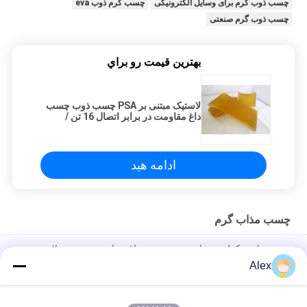
چسب ذوب گرم برای وسایل الکترونیکی
چسب گرم ذوب eva
چسب ذوب گرم صنعتی
بهترين قيمت رو براي
لاستیک مبتنی بر PSA چسب ذوب چسب
داغ مقاومت در برابر اتصال 16 تن /
ظرف
ادامه هید
چسب مذاب گرم
چسب هایدروکولوئید برای پیوند زخم، مراقبت از زخم، محصولات
پزشکی
Alex
چسب گرم ذوب برای درمان های هیدروکلوئید، گچ زخم