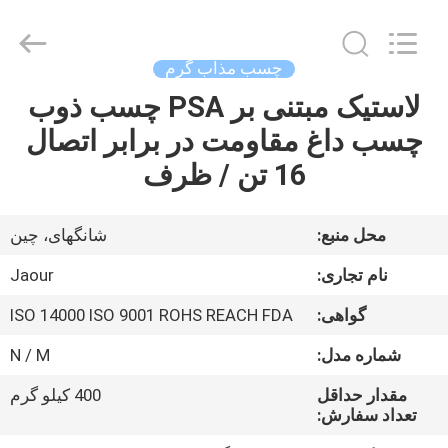
2026
Shanghai
Jaour
Adhesive
Products
چسب مذاب گرم
Co.,Ltd.
All
Rights
لاستیک مبتنی بر PSA چسب ذوب
خانه
Reserved.
چسب داغ مقاومت در برابر اتصال
محصولات
16 تن / ظرف
درباره
محل منبع:
شانگهای، چین
ما
نام تجاری:
Jaour
گواهی:
ISO 14000 ISO 9001 ROHS REACH FDA
تور
شماره مدل:
N / M
کارخانه
مقدار حداقل
400 کیلو گرم
تعداد سفارش:
کنترل