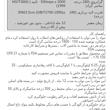
گرانروی (180 درجه
2000 ± 500mpa · ثانیه (HG/T3660-
سانتی گراد)
1999)
قدرت لایه برداری (180
≥30N/2.5cm (GB/T2790-1995)
درجه)
زمان معتبر
12 ماه (داخلی ، بدون نور خورشید ،
بیش از 40 درجه)
راهنمای کار
مواد را می توان با استفاده از روکش های اسلات یا رول استفاده کرد.دمای
عملکرد توصیه شده 150 - 1800 درجه سانتی گراد است
برای هر دو ، بسته به ماشین آلات ، بسترها و شرایط کارخانه.
وضعیت FDA
این محصول مطابق با مقررات تماس غیر مستقیم FDA با شماره 21 CFR
175.105 ، "چسب ها" است.
بسته
بلوک 6.25 کیلوگرمی یا 1 کیلوگرمی با کاغذ رهاسازی سیلیکونی ، 25
کیلوگرم در جعبه.
لطفاً برای شرایط خاص با نماینده فروش مشورت کنید.
ذخیره سازی و عمر مفید
این مواد را می توان به مدت 12 ماه ، از تاریخ تولید ، در بسته های اصلی
خود در زیر ذخیره کرد
شرایط خشک و تمیز در دمای محیط زیر 350 درجه سانتیگراد و بالای 50
درجه سانتیگراد.
باید از تابش مستقیم آفتاب و تراکم رطوبت جلوگیری کرد.
اقدامات احتیاطی
برای جلوگیری از آلودگی با چسب های دیگر مخلوط نکنید.مواد داغ اعمال
می شود.آپ