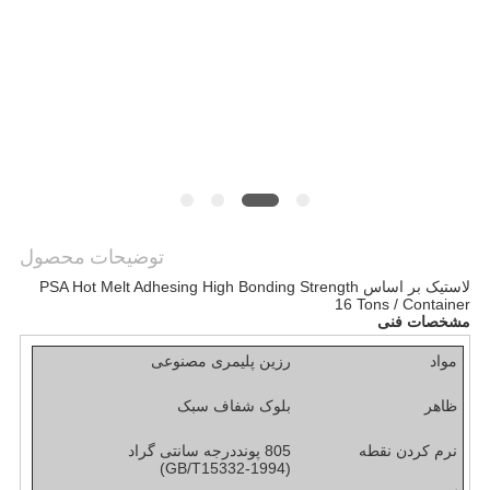
نقشه
سایت
سیاست
حفظ
حریم
توضیحات محصول
خصوصی
لاستیک بر اساس PSA Hot Melt Adhesing High Bonding Strength
16 Tons / Container
مشخصات فنی
مواد
رزین پلیمری مصنوعی
ظاهر
بلوک شفاف سبک
نرم کردن نقطه
5 پوند
80
درجه سانتی گراد
(GB/T15332-1994)