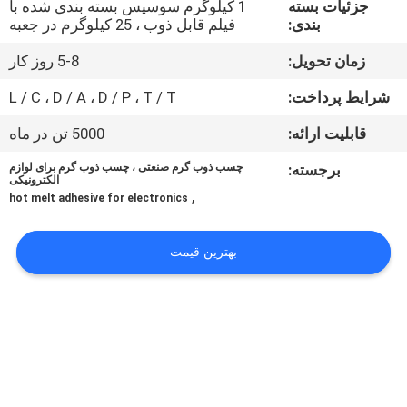
جزئیات بسته
1 کیلوگرم سوسیس بسته بندی شده با
کیفیت
بندی:
فیلم قابل ذوب ، 25 کیلوگرم در جعبه
زمان تحویل:
5-8 روز کار
با
ما
شرایط پرداخت:
L / C ، D / A ، D / P ، T / T
تماس
قابلیت ارائه:
5000 تن در ماه
بگیرید
برجسته:
چسب ذوب گرم صنعتی ، چسب ذوب گرم برای لوازم
الکترونیکی
,
hot melt adhesive for electronics
اخبار
بهترین قیمت
پرونده
ها
درخواست
نقل قول