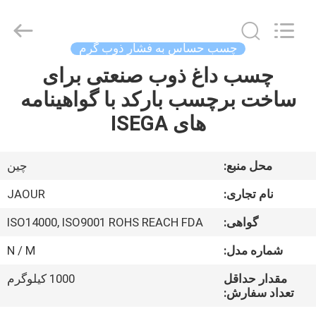
2026
Shanghai
Jaour
Adhesive
Products
چسب حساس به فشار ذوب گرم
Co.,Ltd.
All
Rights
چسب داغ ذوب صنعتی برای
خانه
Reserved.
ساخت برچسب بارکد با گواهینامه
محصولات
های ISEGA
درباره
محل منبع:
چین
ما
نام تجاری:
JAOUR
گواهی:
ISO14000, ISO9001 ROHS REACH FDA
تور
شماره مدل:
N / M
کارخانه
مقدار حداقل
1000 کیلوگرم
تعداد سفارش:
کنترل