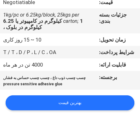
قیمت:
Negotiatiable
کیفیت
جزئیات بسته
1kg/pc or 6.25kg/block, 25kgs per
بندی:
carton;
1 کیلوگرم در کامپیوتر یا 6.25
با
کیلوگرم در بلوک ،
ما
زمان تحویل:
10 ~ 15 روز کاری
تماس
شرایط پرداخت:
T / T ، D / P ، L / C ، OA
بگیرید
قابلیت ارائه:
4000 تن در هر ماه
اخبار
برجسته:
,
چسب چسب ذوب داغ ، چسب چسب حساس به فشار
pressure sensitive adhesive glue
پرونده
بهترین قیمت
ها
درخواست
نقل قول