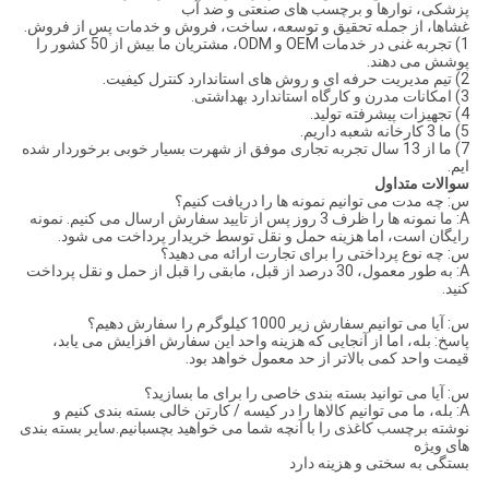
پزشکی، نوارها و برچسب های صنعتی و ضد آب
غشاها، از جمله تحقیق و توسعه، ساخت، فروش و خدمات پس از فروش.
1) تجربه غنی در خدمات OEM و ODM، مشتریان ما بیش از 50 کشور را
پوشش می دهند.
2) تیم مدیریت حرفه ای و روش های استاندارد کنترل کیفیت.
3) امکانات مدرن و کارگاه استاندارد بهداشتی.
4) تجهیزات پیشرفته تولید.
5) ما 3 کارخانه شعبه داریم.
7) ما از 13 سال تجربه تجاری موفق از شهرت بسیار خوبی برخوردار شده
ایم.
سوالات متداول
س: چه مدت می توانیم نمونه ها را دریافت کنیم؟
A: ما نمونه ها را ظرف 3 روز پس از تایید سفارش ارسال می کنیم. نمونه
رایگان است، اما هزینه حمل و نقل توسط خریدار پرداخت می شود.
س: چه نوع پرداختی را برای تجارت ارائه می دهید؟
A: به طور معمول، 30 درصد از قبل، مابقی را قبل از حمل و نقل پرداخت
کنید.
س: آیا می توانیم سفارش زیر 1000 کیلوگرم را سفارش دهیم؟
پاسخ: بله، اما از آنجایی که هزینه واحد این سفارش افزایش می یابد،
قیمت واحد کمی بالاتر از حد معمول خواهد بود.
س: آیا می توانید بسته بندی خاصی را برای ما بسازید؟
A: بله، ما می توانیم کالاها را در کیسه / کارتن خالی بسته بندی کنیم و
نوشته برچسب کاغذی را با آنچه شما می خواهید بچسبانیم.سایر بسته بندی
های ویژه
بستگی به سختی و هزینه دارد