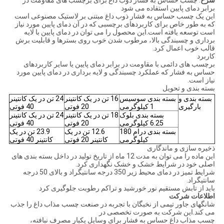
برابر دمای پایین استفاده می شود
این یک چسب حساس به فشار ذوب داغ مبتنی بر لاستیک مصنوعی است
که به طور خاص برای کاربردهای برچسبی که در آن دمای پایین مورد نیاز
است توسعه یافته است.این محصول را می توان در دمای پایین با لایه
برداری و چسبندگی بالا، مرطوب شدن خوب روی بسترها و قابلیت برش
قالب خوب اعمال کرد.
کاربرد
برچسب های دائمی با مقاومت در برابر دمای پایین یا سایر کاربردهای
حساس به فشار که عملکرد چسبندگی و لایه برداری در دمای پایین مورد
نیاز است.
بسته بندی و تحویل
بسته بندی و
بسته بندی سوسیس
16 تن در یک کانتینر
24 تن در یک کانتینر
بارگیری
1 کیلوگرمی
20 فوتی
40 فوتی
بسته بندی بلوک
18 تن در یک کانتینر
24 تن در یک کانتینر
6.25 کیلوگرمی
20 فوتی
40 فوتی
بسته بندی درام 180
12.6 تن در یک
23.9 تن در یک
کیلوگرمی
کانتینر 20 فوتی
کانتینر 40 فوتی
ذخیره سازی و ماندگاری
این ماده را می توان به مدت 12 ماه از تاریخ تولید در داخل بسته بندی های
اصلی خود در شرایط خشک و خشک نگهداری کرد.
شرایط تمیز در دمای محیط زیر 350 درجه سانتیگراد و بالای 50 درجه
سانتیگراد.
باید از تابش مستقیم نور خورشید و تراکم رطوبت جلوگیری کرد
اطلاعات شرکت
شانگهای جاور تیمی از نخبگان با تجربه در صنعت چسب مذاب داغ را جذب
می کند.این شرکت به صورت تخصصی در
چسب مذاب داغ حساس به فشار برای وسایل یکبار مصرف نبافته،