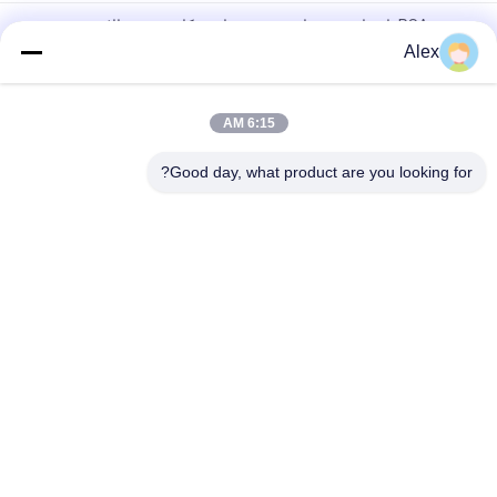
چسب PSA با مقاومت حرارتی خوب و استحکام برشی بالا، چسب
ذوبی برای برچسب دیجیتال
Alex
چسب PSA مقاوم در برابر حرارت و استحکام برشی بالا، چسب ذوب
داغ
6:15 AM
ورقه ورقه ورقه نبافته با ورق بالا با چسب ساخت داغ ذوب داغ
Good day, what product are you looking for?
دسته بندی های محبوب
همه
چسب حساس به 
چسب داغ ذوب PSA
فشار ذوب گرم
چسب حساس به 
چسب PSA
فشار PSA
چسب مذاب گرم
چسب داغ ذوب
چسب لاستیکی داغ 
داغ ذوب PSA