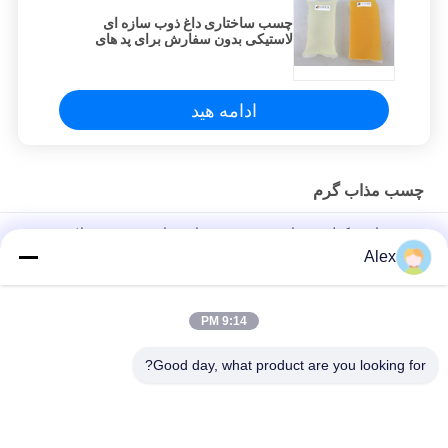
چسب ساختاری داغ ذوب سازه ای
لاستیکی بدون سفارش برای پد های
دستمال بهداشتی
ادامه هید
چسب مذاب گرم
چسب هایدروکولوئید برای پیوند زخم، مراقبت از زخم، محصولات
پزشکی
Alex
چسب گرم ذوب برای درمان های هیدروکلوئید، گچ زخم
9:14 PM
چسب ذوب گرم بدون حلال UV-Curable 100٪ محتوای جامد اکریلیک
شیمی برای نوار پزشکی
Good day, what product are you looking for?
دسته بندی های محبوب
همه