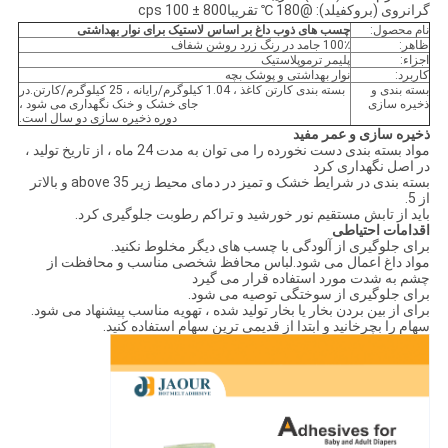
گرانروی (بروکفیلد): @180 ℃ تقریبا800 ± 100 cps
نام محصول:
چسب های ذوب داغ بر اساس لاستیک برای نوار بهداشتی
ظاهر:
100٪ جامد در رنگ زرد روشن شفاف
اجزاء:
پلیمر ترموپلاستیک
کاربرد:
نوار بهداشتی و پوشک بچه
بسته بندی و
بسته بندی کارتن کاغذ ، 1.04 کیلوگرم/رایانه ، 25 کیلوگرم/کارتن.در
ذخیره سازی
جای خشک و خنک نگهداری می شود ،
دوره ذخیره سازی دو سال است.
ذخیره سازی و عمر مفید
مواد بسته بندی دست نخورده را می توان به مدت 24 ماه ، از تاریخ تولید ،
در اصل نگهداری کرد
بسته بندی در شرایط خشک و تمیز در دمای محیط زیر 35 above و بالاتر
از 5.
باید از تابش مستقیم نور خورشید و تراکم رطوبت جلوگیری کرد.
اقدامات احتیاطی
برای جلوگیری از آلودگی با چسب های دیگر مخلوط نکنید.
مواد داغ اعمال می شود.لباس محافظ شخصی مناسب و محافظت از
چشم به شدت مورد استفاده قرار می گیرد
برای جلوگیری از سوختگی توصیه می شود.
برای از بین بردن بخار یا بخار تولید شده ، تهویه مناسب پیشنهاد می شود.
سهام را بچرخانید و ابتدا از قدیمی ترین سهام استفاده کنید.