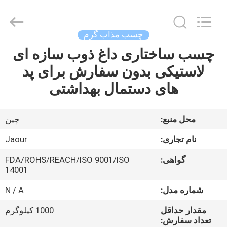
2026
Shanghai
Jaour
Adhesive
Products
چسب مذاب گرم
Co.,Ltd.
All
Rights
چسب ساختاری داغ ذوب سازه ای
خانه
Reserved.
لاستیکی بدون سفارش برای پد
محصولات
های دستمال بهداشتی
درباره
محل منبع:
چین
ما
نام تجاری:
Jaour
گواهی:
FDA/ROHS/REACH/ISO 9001/ISO
تور
14001
کارخانه
شماره مدل:
N / A
مقدار حداقل
1000 کیلوگرم
کنترل
تعداد سفارش: