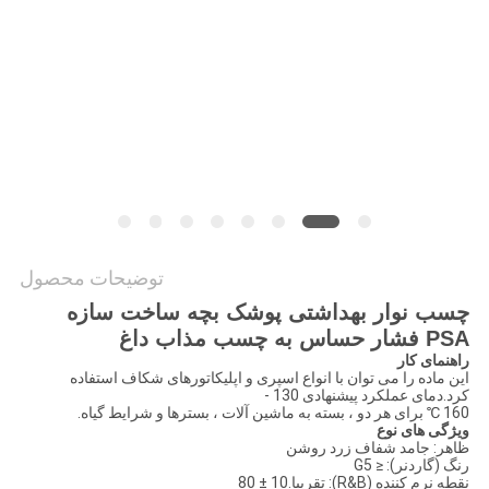
نقشه
سایت
سیاست
حفظ
حریم
خصوصی
توضیحات محصول
چسب نوار بهداشتی پوشک بچه ساخت سازه
PSA فشار حساس به چسب مذاب داغ
راهنمای کار
این ماده را می توان با انواع اسپری و اپلیکاتورهای شکاف استفاده
کرد.دمای عملکرد پیشنهادی 130 -
160 ℃ برای هر دو ، بسته به ماشین آلات ، بسترها و شرایط گیاه.
ویژگی های نوع
ظاهر: جامد شفاف زرد روشن
رنگ (گاردنر): ≤ G5
نقطه نرم کننده (R&B): تقریبا.10 ± 80