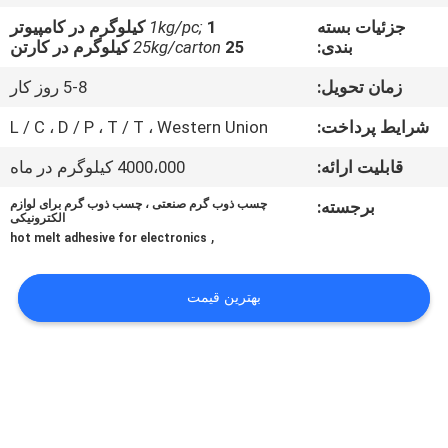
کیفیت
جزئیات بسته
1 کیلوگرم در کامپیوتر
1kg/pc;
بندی:
25 کیلوگرم در کارتن
25kg/carton
با
زمان تحویل:
5-8 روز کار
ما
شرایط پرداخت:
L / C ، D / P ، T / T ، Western Union
تماس
قابلیت ارائه:
4000،000 کیلوگرم در ماه
بگیرید
برجسته:
چسب ذوب گرم صنعتی ، چسب ذوب گرم برای لوازم
الکترونیکی
,
اخبار
hot melt adhesive for electronics
بهترین قیمت
پرونده
ها
درخواست
نقل قول