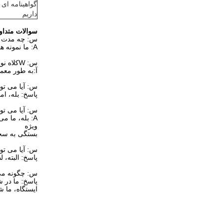
گواهینامه ای 
داریم
سوالات متداو
س: چه مدت می
A: ما نمونه ها را ظرف 3 روز پس از تایید سفارش ارسال می کنیم. نمونه رایگان است، اما هزینه حمل و نقل توسط خریدار پرداخت می شود.
س: W
کلاه نوع
آ:
به طور معمو
س: آیا می توانیم سفارش ز
پاسخ: بله، ام
س: آیا می توا
A: بله، ما م
ویژه
بستگی به سخت
س: آیا می توا
پاسخ: البته، ل
س: چگونه می 
پاسخ: ما در شهر شانگهای، فقط حدود 25 کیلومتر 
ایستگاه، ما ش