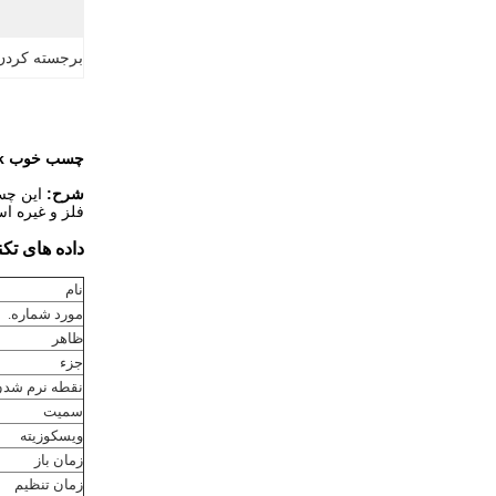
برجسته کردن
چسب خوب Die Cutting PSA Hot Melt Adhesive for Jumbo Roll Labels Stock
شرح:
فلز و غیره اس
داده های تکن
نام
مورد شماره.
ظاهر
جزء
نقطه نرم شد
سمیت
ویسکوزیته
زمان باز
زمان تنظیم