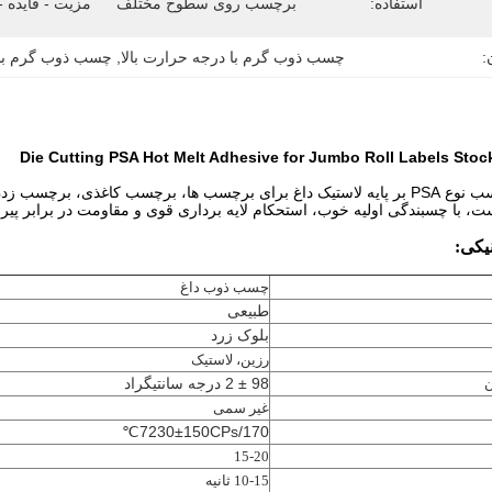
استفاده:
برچسب روی سطوح مختلف
مزیت - فایده -
:
چسب ذوب گرم با درجه حرارت بالا
, 
چسب ذوب گرم با د
این چسب نوع PSA بر پایه لاستیک داغ برای برچسب ها، برچسب کاغذی، ب
ت، با چسبندگی اولیه خوب، استحکام لایه برداری قوی و مقاومت در برابر پیر
یکی:
چسب ذوب داغ
طبیعی
بلوک زرد
رزین، لاستیک
98 ± 2 درجه سانتیگراد
ن
غیر سمی
7230±150CPs/170℃
15-20
10-15 ثانیه