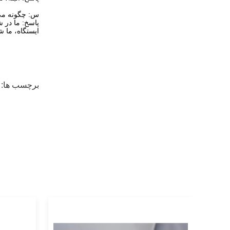
س: چگونه می 
پاسخ: ما در شهر شانگهای، فقط حدود 25 کیلومتر 
ایستگاه، ما ش
برچسب ها: