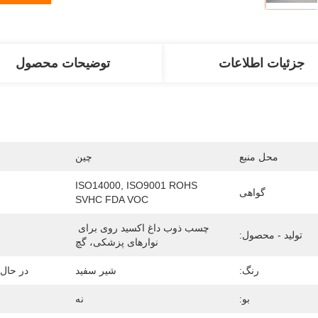
جزئیات اطلاعات
توضیحات محصول
محل منبع
چین
ISO14000, ISO9001 ROHS 
گواهی
SVHC FDA VOC
چسب ذوب داغ اکسید روی برای 
تولید - محصول:
نوارهای پزشکی، گچ
رنگ:
شیر سفید
در حال 
بو:
نه