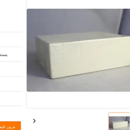
بسته 
بهترین قی