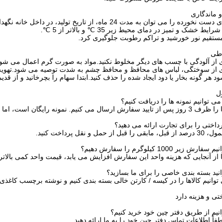
 ماندگاری
 را می توان به مدت 24 ماه، از تاریخ تولید، در داخل خانه نگهداری کرد.
ط خشک و تمیز در دمای محیط زیر 35 ℃ و بالاتر از 5 ℃.
 مستقیم نور خورشید و تراکم رطوبت جلوگیری کرد.
اطی
 از آلودگی با چسب های دیگر مخلوط نکنید.مواد به صورت گرم اعمال می 
ی از سوختگی، لباس های محافظ و محافظ چشم به شدت توصیه می شود.تهوی
د هر گونه بخار یا دود ایجاد شده را حذف کنید.ابتدا سهام را بچرخانید و از قدی
ل
 توانیم نمونه ها را دریافت کنیم؟
داختی را برای تجارت ارائه می دهید؟
یر 1000 کیلوگرم را سفارش دهیم؟
ا از آنجایی که هزینه واحد این سفارش افزایش می یابد، قیمت واحد کمی بالاتر
نید بسته بندی خاصی را برای ما بسازید؟
ی توانیم کالاها را در کیسه / کارتن خالی بسته بندی کنیم و نوشته برچسب کاغذی
ی و هزینه دارد
نیم از طریق دفتر چین خود خرید کنیم؟
طفاً اطلاعات تماس دفتر چین خود را به ما ارائه دهید.