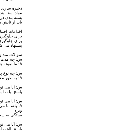
ذخیره سازی و
مواد بسته بندی دست نخورده
بسته بندی در شرای
باید از تابش
اقدامات احتی
برای جلوگیری
برای جلوگیر
پیشنهاد می شو
سوالات متداو
س: چه مدت می
A: ما نمونه ها را ظرف 3 روز پس از تایید سفارش ارسال می کنیم. نمونه رایگان است، اما هزینه حمل و نقل توسط خریدار پرداخت می شود.
س: چه نوع پر
A: به طور معمول، 30 درصد از قبل، مابقی را قبل از حمل و نقل پرداخت کنید.
س: آیا می توانیم سفارش ز
پاسخ: بله، ام
س: آیا می توا
A: بله، ما م
ویژه
بستگی به سخت
س: آیا می توا
پاسخ: البته، ل