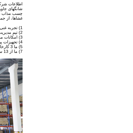
اطلاعات شر
شانگهای جاور
چسب مذاب داغ
غشاها، از ج
1) تجربه غنی در خدمات OEM و ODM، مشتریان ما بیش از 50 کشور را پوشش می دهند.
2) تیم مدیریت حرفه ای و روش های استاندارد کنترل کیفیت.
3) امکانات مدرن و کارگاه استاندارد بهداشتی.
4) تجهیزات پیشرفته تولید.
5) ما 3 کارخانه شعبه داریم.
7) ما از 13 سال تجربه تجاری موفق از شهرت بسیار خوبی برخوردار شده ایم.