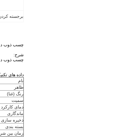
برجسته کردن
چسب ذوب داغ اکسید روی PSA با چس
شرح:
چسب ذوب داغ اکسید روی PSA با چس
داده های تکنی
نام
ظاهر
رنگ (غنا)
سمیت
دمای کارکرد 
ماندگاری
ذخیره سازی
بسته بندی
زمان بین شروع