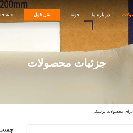
ولات
در باره ما
خونه
نقل قول
ersian
جزئیات محصولات