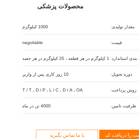
محصولات پزشکی
مقدار تولیدی:
1000 کیلوگرم
قیمت:
negotiable
بندی استاندارد:
1 کیلوگرم در هر قطعه ، 25 کیلوگرم در هر جعبه
دوره تحویل:
10 روز کاری پس از واریز
روش پرداخت:
T / T ، D / P ، L / C ، D / A ، OA
ظرفیت تامین:
4000 تن در ماه
مت را دریافت کنید
با ما تماس بگیرید